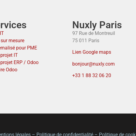
rvices
Nuxly Paris
IT
97 Rue de Montreuil
T sur mesure
75 011 Paris
ernalisé pour PME
Lien Google maps
projet IT
 projet ERP / Odoo
bonjour@nuxly.com
ire Odoo
+33 1 88 32 06 20
ntions légales
–
Politique de confidentialité
–
Politique de cook