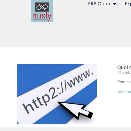
ERP Odoo
Ex
Quoi 
19 avril
Venez d
Lire la su