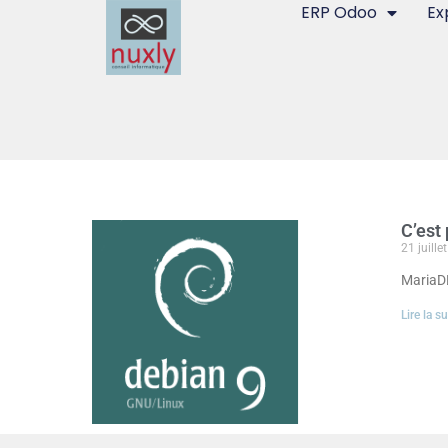
ERP Odoo
Ex
C’est 
21 juille
MariaDB
Lire la su