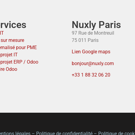
rvices
Nuxly Paris
IT
97 Rue de Montreuil
T sur mesure
75 011 Paris
ernalisé pour PME
Lien Google maps
projet IT
 projet ERP / Odoo
bonjour@nuxly.com
ire Odoo
+33 1 88 32 06 20
ntions légales
–
Politique de confidentialité
–
Politique de cook