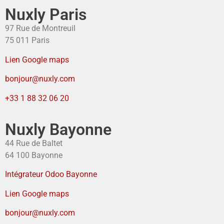
Nuxly Paris
97 Rue de Montreuil
75 011 Paris
Lien Google maps
bonjour@nuxly.com
+33 1 88 32 06 20
Nuxly Bayonne
44 Rue de Baltet
64 100 Bayonne
Intégrateur Odoo Bayonne
Lien Google maps
bonjour@nuxly.com