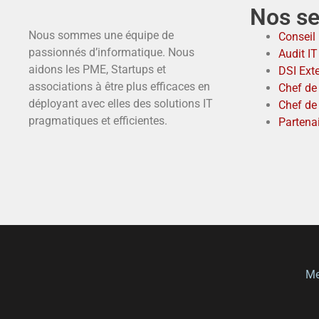
Nos se
Nous sommes une équipe de
Conseil 
passionnés d’informatique. Nous
Audit I
aidons les PME, Startups et
DSI Ext
associations à être plus efficaces en
Chef de 
déployant avec elles des solutions IT
Chef de
pragmatiques et efficientes.
Partena
Me