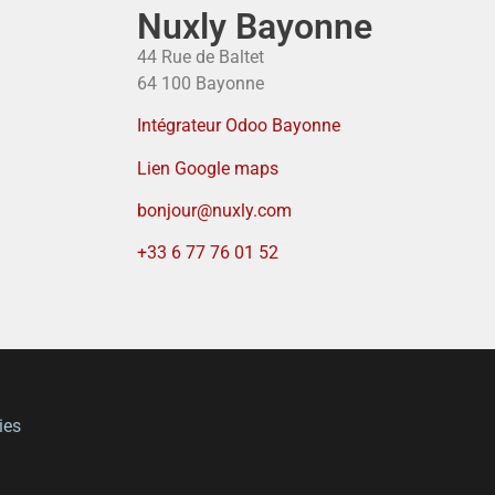
Nuxly Bayonne
44 Rue de Baltet
64 100 Bayonne
Intégrateur Odoo Bayonne
Lien Google maps
bonjour@nuxly.com
+33 6 77 76 01 52
ies