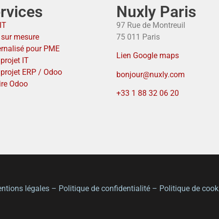
rvices
Nuxly Paris
IT
97 Rue de Montreuil
T sur mesure
75 011 Paris
ernalisé pour PME
Lien Google maps
projet IT
 projet ERP / Odoo
bonjour@nuxly.com
ire Odoo
+33 1 88 32 06 20
ntions légales
–
Politique de confidentialité
–
Politique de cook