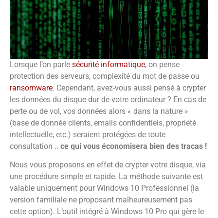
Lorsque l’on parle
sécurité informatique
, on pense
protection des serveurs, complexité du mot de passe ou
ransomware
. Cependant, avez-vous aussi pensé à crypter
les données du disque dur de votre ordinateur ? En cas de
perte ou de vol, vos données alors « dans la nature »
(base de donnée clients, emails confidentiels, propriété
intellectuelle, etc.) seraient protégées de toute
consultation ..
ce qui vous économisera bien des tracas !
Nous vous proposons en effet de crypter votre disque, via
une procédure simple et rapide. La méthode suivante est
valable uniquement pour Windows 10 Professionnel (la
version familiale ne proposant malheureusement pas
cette option). L’outil intégré à Windows 10 Pro qui gère le