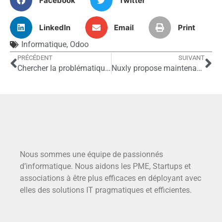
Facebook
Twitter
LinkedIn
Email
Print
Informatique
,
Odoo
PRÉCÉDENT
SUIVANT
Chercher la problématique avant la solution
Nuxly propose maintenant ses prestations d’accompagnement en gestion de projet IT et de CTO à Bayonne pour servir les PME et Startups du Sud-Ouest !
Nous sommes une équipe de passionnés
d’informatique. Nous aidons les PME, Startups et
associations à être plus efficaces en déployant avec
elles des solutions IT pragmatiques et efficientes.