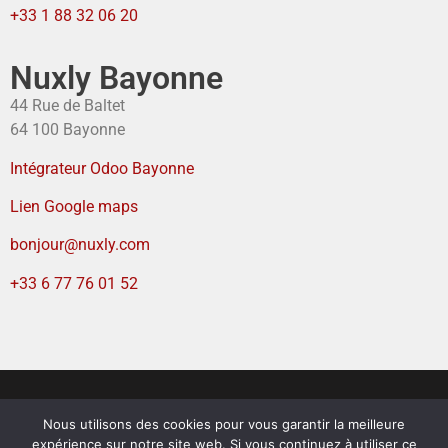
+33 1 88 32 06 20
Nuxly Bayonne
44 Rue de Baltet
64 100 Bayonne
Intégrateur Odoo Bayonne
Lien Google maps
bonjour@nuxly.com
+33 6 77 76 01 52
Nous utilisons des cookies pour vous garantir la meilleure
Mentions légales
–
Politique de confidentialité
–
expérience sur notre site web. Si vous continuez à utiliser ce