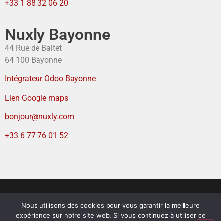
+33 1 88 32 06 20
Nuxly Bayonne
44 Rue de Baltet
64 100 Bayonne
Intégrateur Odoo Bayonne
Lien Google maps
bonjour@nuxly.com
+33 6 77 76 01 52
Nous utilisons des cookies pour vous garantir la meilleure
Mentions légales
–
Politique de confidentialité
–
expérience sur notre site web. Si vous continuez à utiliser ce
Politique de cookies